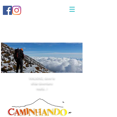
WALKING, dove le
sfide diventano
realtà...!