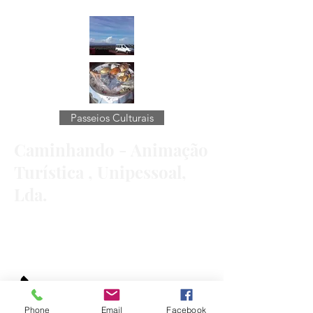
Passeios Culturais
Caminhando - Animação
Turística , Unipessoal,
Lda.
R DO JOÃO PAULINO 15,
9950-220
- CRIAÇÃO VELHA
MADALENA DO PICO - AÇORES
+351 962408417
/
+351 910999440
Phone
Email
Facebook